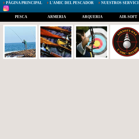
PÁGINA PRINCIPAL
L'AMIC DEL PESCADOR
NUESTROS SERVICI
PESCA
ARMERIA
ARQUERIA
AIR-SOFT